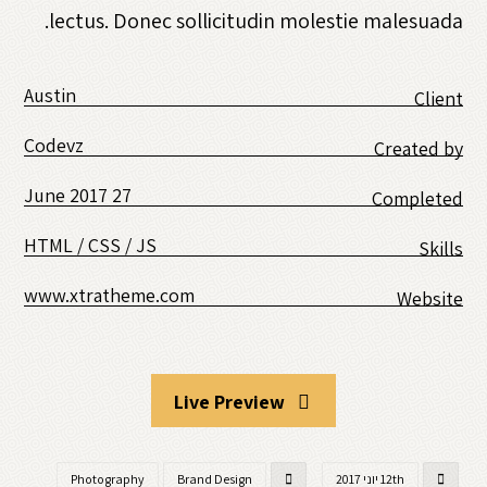
lectus. Donec sollicitudin molestie malesuada.
Austin
Client
Codevz
Created by
27 June 2017
Completed
HTML / CSS / JS
Skills
www.xtratheme.com
Website
Live Preview
12th יוני 2017
Brand Design
Photography